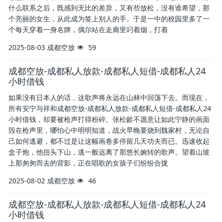
什么联系之后，既感到无比的差异，又有些放松，没有谁希望，那
个亮丽的女生，从此成为签上别人的手。于是一中的校园里多了一
个每天穿着一身名牌，偶尔站在走廊里叼着烟，打着
2025-08-03
成都空放
59
成都空放-成都私人放款-成都私人短借-成都私人24
小时借钱
如果没有日本人的话，这歌声将永远在山林中回荡下去。而现在，
所有安宁与祥和成都空放-成都私人放款-成都私人短借-成都私人24
小时借钱，却要被枪声打得粉碎。张松龄不愿意让如此宁静的画面
毁在枪声里，哪怕心中明明知道，战火早晚要烧到魏家村，无论自
己如何逃避，都不过是让这幅画卷多停留几天功夫而已。迅速收起
盒子炮，他扭头下山，逃一般远离了那悠长婉转的歌声。望着山坡
上那匆匆而去的背影，正在唱歌的女孩子们纷纷合拢
2025-08-02
成都空放
46
成都空放-成都私人放款-成都私人短借-成都私人24
小时借钱